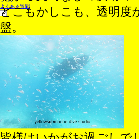
よくある質問
どこもかしこも、透明度
盤。
皆様はいかがお過ごしで