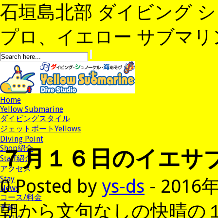
石垣島北部 ダイビング 
プロ、イエロー サブマリンへよ
Home
Yellow Submarine
ダイビングスタイル
ジェットボートYellows
Diving Point
７月１６日のイエサ
Shop紹介
Staff紹介
アクセス
Stay
0
Posted by
ys-ds
- 2016
News
コース/料金
朝から文句なしの快晴の
予約
ブログ