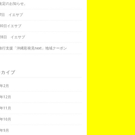
改定のお知らせ。
月7日 イエサブ
月30日イエサブ
月28日 イエサブ
旅行支援「沖縄彩発見next」地域クーポン
ーカイブ
3年2月
2年12月
2年11月
2年10月
2年9月