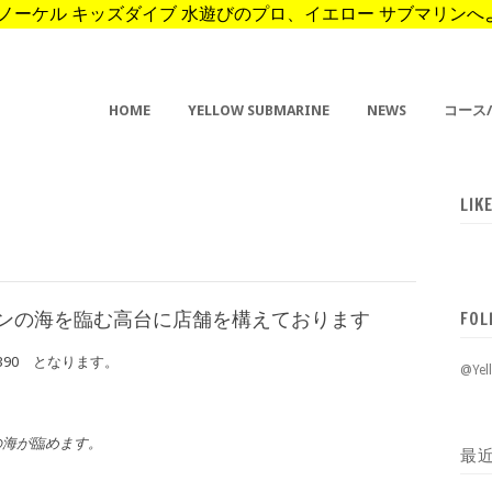
ーケル キッズダイブ 水遊びのプロ、イエロー サブマリンへようこそ。 
HOME
YELLOW SUBMARINE
NEWS
コース
LIK
ーンの海を臨む高台に店舗を構えております
FOL
-390 となります。
@Ye
の海が臨めます。
最