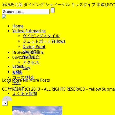
石垣島北部 ダイビング シュノーケル キッズダイブ 水遊びのプロ、
Home
Yellow Submarine
ダイビングスタイル
ジェットボートYellows
Diving Point
Shop紹介
Browsing Month:
Staff紹介
08/2019
アクセス
Latest
Stay
Likes
News
コース/料金
Load More
No More Posts
予約
ブログ
COPYRIGHT (C) 2013 - ALL RIGHTS RESERVED - Yellow Submar
よくある質問