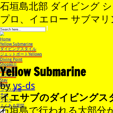
石垣島北部 ダイビング 
プロ、イエロー サブマリンへよ
Home
Yellow Submarine
ダイビングスタイル
ジェットボートYellows
Diving Point
Shop紹介
Yellow Submarine
Staff紹介
アクセス
Stay
by
ys-ds
News
コース/料金
イエサブのダイビングス
予約
ブログ
よくある質問
石垣島で行われる大部分