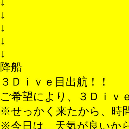
↓
↓
↓
↓
↓
降船
３Ｄｉｖｅ目出航！！
ご希望により、３Ｄｉｖ
※せっかく来たから、時
※今日は、天気が良いか