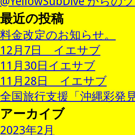
@YellowSubDive から
最近の投稿
料金改定のお知らせ。
12月7日 イエサブ
11月30日イエサブ
11月28日 イエサブ
全国旅行支援「沖縄彩発見
アーカイブ
2023年2月