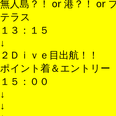
無人島？！ or 港？！ o
テラス
１３：１５
↓
２Ｄｉｖｅ目出航！！
ポイント着＆エントリー
１５：００
↓
↓