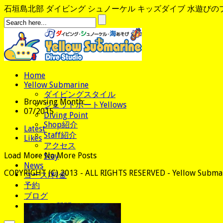
石垣島北部 ダイビング シュノーケル キッズダイブ 水遊びのプロ、
Home
Yellow Submarine
ダイビングスタイル
Browsing Month:
ジェットボートYellows
07/2015
Diving Point
Shop紹介
Latest
Staff紹介
Likes
アクセス
Load More
No More Posts
Stay
News
COPYRIGHT (C) 2013 - ALL RIGHTS RESERVED - Yellow Submar
コース/料金
予約
ブログ
よくある質問