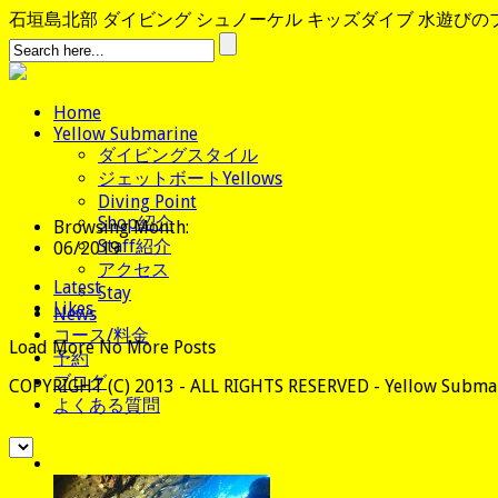
石垣島北部 ダイビング シュノーケル キッズダイブ 水遊びのプロ、
Home
Yellow Submarine
ダイビングスタイル
ジェットボートYellows
Diving Point
Shop紹介
Browsing Month:
Staff紹介
06/2019
アクセス
Latest
Stay
Likes
News
コース/料金
Load More
No More Posts
予約
ブログ
COPYRIGHT (C) 2013 - ALL RIGHTS RESERVED - Yellow Submar
よくある質問