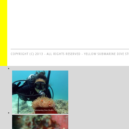
COPYRIGHT (C) 2013 - ALL RIGHTS RESERVED - YELLOW SUBMARINE DIVE S