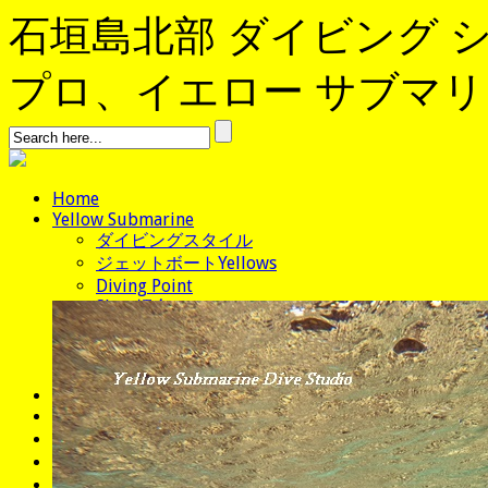
石垣島北部 ダイビング 
プロ、イエロー サブマリンへよ
Home
Yellow Submarine
ダイビングスタイル
ジェットボートYellows
Diving Point
Shop紹介
Staff紹介
アクセス
Stay
News
コース/料金
予約
ブログ
よくある質問