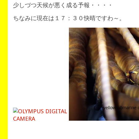
少しづつ天候が悪く成る予報・・・・
ちなみに現在は１７：３０快晴ですわ～。