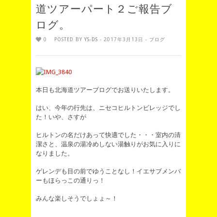
道ツアーパート２ご報告ブ
ログ。
0
POSTED BY
YS-DS
- 2017年3月13日 -
ブログ
本日も北海道ツアーブログでお送りいたします。
はい、今年の行先は、ニセコヒルトンビレッジでし
た！いや、さすが
ヒルトンの名だけあって快適でした・・・室内の清
潔さと、温泉の湯冷めしない湯触りがお気に入りに
なりました。
ゲレンデも目の前でゆうことなし！イエサブメンバ
ーもほらっこの通りっ！
みんな楽しそうでしょょ～！