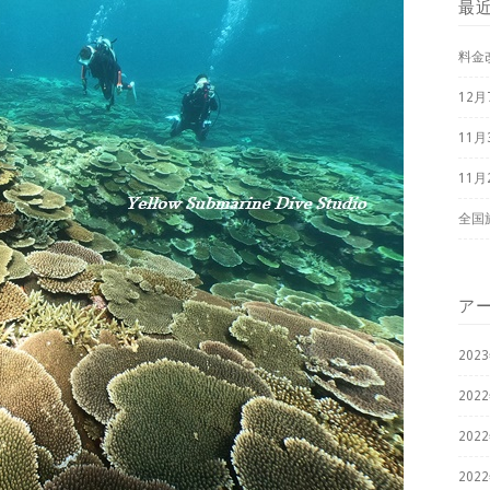
最
料金
12
11
11
全国
ア
202
202
202
202