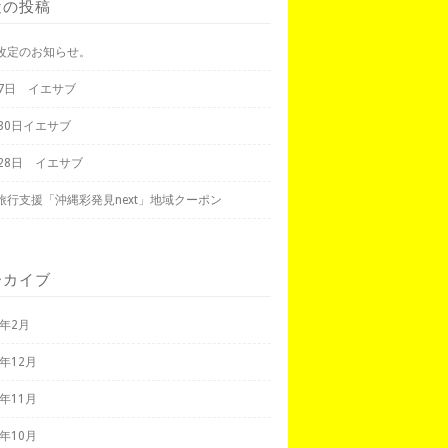
近の投稿
改定のお知らせ。
月7日 イエサブ
月30日イエサブ
月28日 イエサブ
旅行支援「沖縄彩発見next」地域クーポン
ーカイブ
3年2月
2年12月
2年11月
2年10月