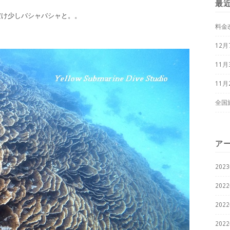
最
だけ少しバシャバシャと。。
料金
12
11
11
全国
ア
202
202
202
202