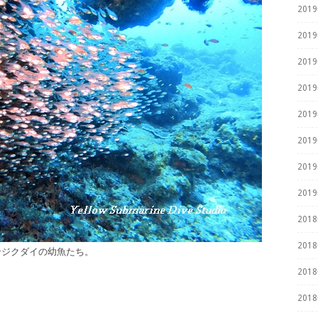
201
201
201
201
201
201
201
201
201
201
ンジクダイの幼魚たち。
201
201