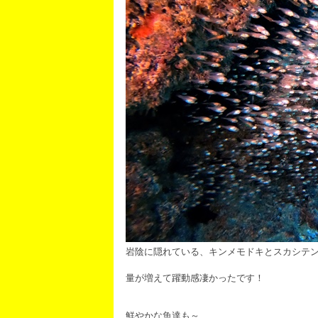
岩陰に隠れている、キンメモドキとスカシテ
量が増えて躍動感凄かったです！
鮮やかな魚達も～