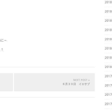
201
201
201
201
201
軽に～
201
た！
201
201
201
NEXT POST »
６月３０日 イエサブ
201
201
201