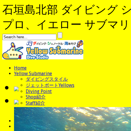
石垣島北部 ダイビング 
プロ、イエロー サブマリンへよ
Home
Yellow Submarine
ダイビングスタイル
ジェットボートYellows
Diving Point
Shop紹介
Staff紹介
アクセス
Stay
News
コース/料金