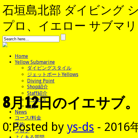
石垣島北部 ダイビング 
プロ、イエロー サブマリンへよ
Home
Yellow Submarine
ダイビングスタイル
ジェットボートYellows
Diving Point
Shop紹介
Staff紹介
8月12日のイエサブ
アクセス
Stay
News
コース/料金
0
Posted by
ys-ds
- 2016
予約
ブログ
よくある質問