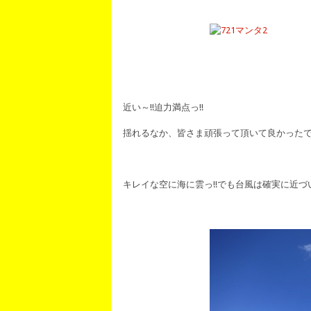
近い～!!迫力満点っ!!
揺れるなか、皆さま頑張って頂いて良かったです!(
キレイな空に海に雲っ!!でも台風は確実に近