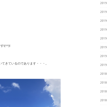
201
201
201
201
201
^^)!
201
201
づいてきているのであります・・・。
201
201
201
201
201