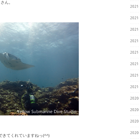
タさん。
202
202
202
202
202
202
202
202
202
202
202
202
きてくれていますねっ(^^)