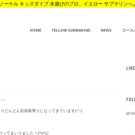
ーケル キッズダイブ 水遊びのプロ、イエロー サブマリンへようこそ。 
HOME
YELLOW SUBMARINE
NEWS
コース
LIK
FOL
た～。
どんどん石垣島寄りになってきています(-“-)
@Ye
ってまいりましたヽ(^o^)丿