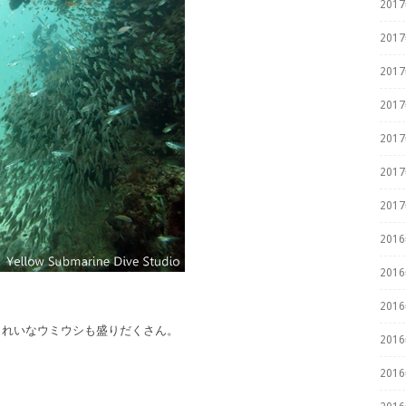
201
201
201
201
201
201
201
201
201
201
きれいなウミウシも盛りだくさん。
201
201