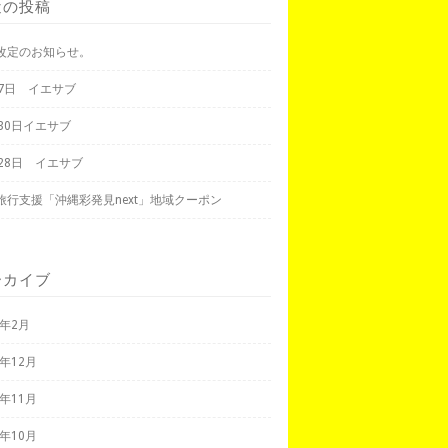
近の投稿
改定のお知らせ。
月7日 イエサブ
月30日イエサブ
月28日 イエサブ
旅行支援「沖縄彩発見next」地域クーポン
ーカイブ
3年2月
2年12月
2年11月
2年10月