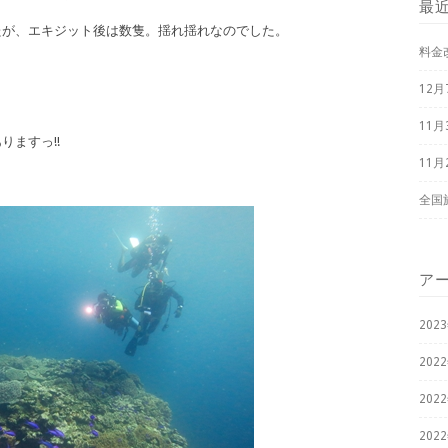
最
たが、エキジット後は数隻。揺れ揺れなのでした。
料金
12
11
ますっ!!
11
全国
ア
202
202
202
202