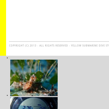
COPYRIGHT (C) 2013 - ALL RIGHTS RESERVED - YELLOW SUBMARINE DIVE S