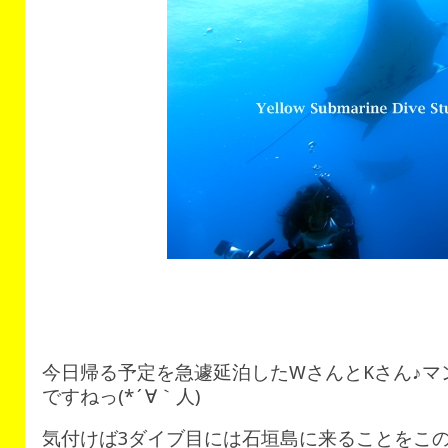
今日帰る予定を急遽延泊したWさんとKさん♪
ですねっ(*´∀｀人)
気付けば3ダイブ目には石垣島に来ることをこ