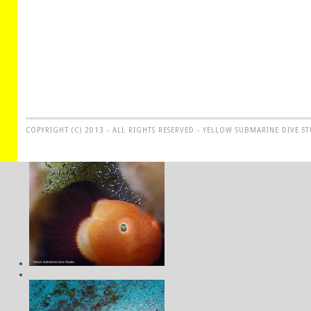
COPYRIGHT (C) 2013 - ALL RIGHTS RESERVED - YELLOW SUBMARINE DIVE S