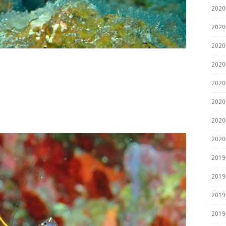
202
202
202
202
202
202
！
202
202
201
201
201
201