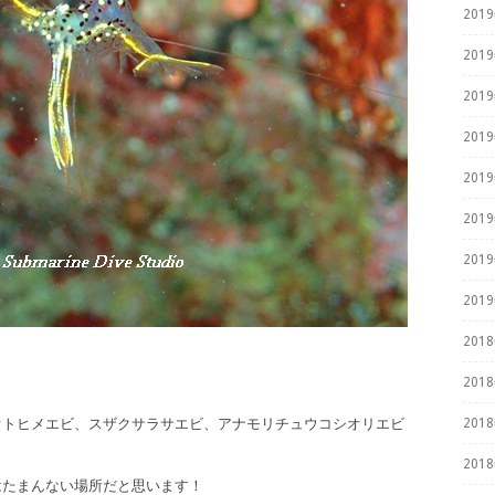
201
201
201
201
201
201
201
201
201
201
オトヒメエビ、スザクサラサエビ、アナモリチュウコシオリエビ
201
201
はたまんない場所だと思います！