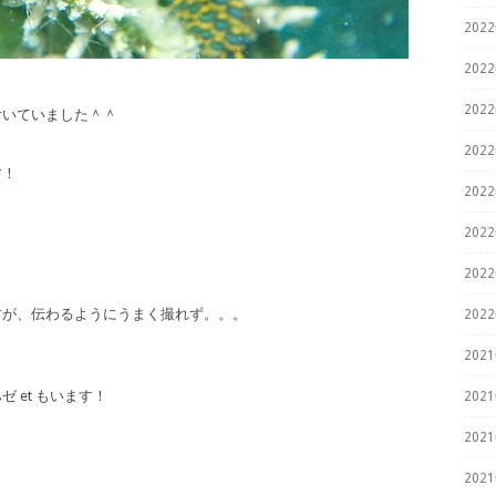
202
202
202
付いていました＾＾
202
す！
202
202
202
すが、伝わるようにうまく撮れず。。。
202
202
 et もいます！
202
202
202