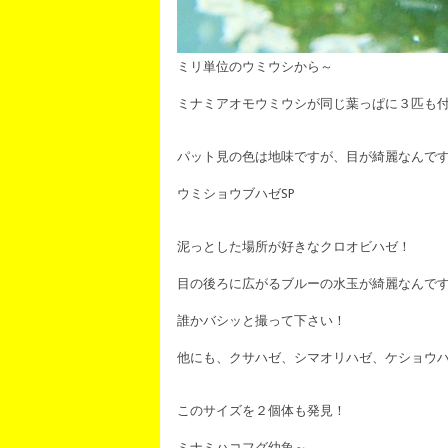
ミリ単位のウミウシから～
ミナミアオモウミウシが同じ葉っぱに３匹も
パット見の色は地味ですが、目が綺麗なんで
ウミショウブハゼSP
泥っとした場所が好きなクロオビハゼ！
目の後ろに広がるブルーの水玉が綺麗なんで
誰かバシッと撮って下さい！
他にも、クサハゼ、シマオリハゼ、ケショウハゼ
このサイズを２個体も発見！
ミナミハコフグ幼魚～