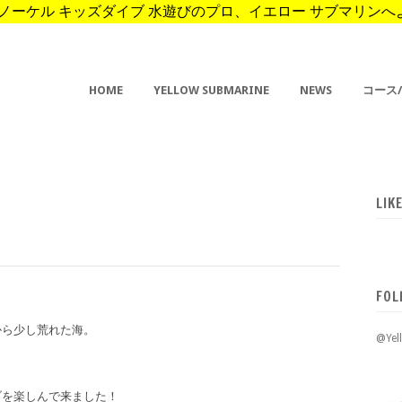
ーケル キッズダイブ 水遊びのプロ、イエロー サブマリンへようこそ。 
HOME
YELLOW SUBMARINE
NEWS
コース
LIK
FOL
から少し荒れた海。
@Ye
ブを楽しんで来ました！