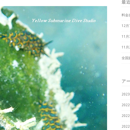
最
料金
12
11
11
全国
ア
202
202
202
202