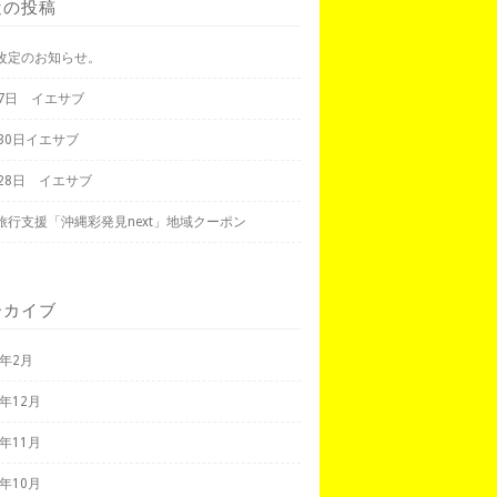
近の投稿
改定のお知らせ。
月7日 イエサブ
月30日イエサブ
月28日 イエサブ
旅行支援「沖縄彩発見next」地域クーポン
ーカイブ
3年2月
2年12月
2年11月
2年10月