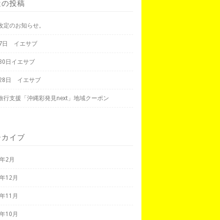
近の投稿
改定のお知らせ。
月7日 イエサブ
月30日イエサブ
月28日 イエサブ
旅行支援「沖縄彩発見next」地域クーポン
ーカイブ
3年2月
2年12月
2年11月
2年10月