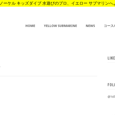
ーケル キッズダイブ 水遊びのプロ、イエロー サブマリンへようこそ。 
HOME
YELLOW SUBMARINE
NEWS
コース
LIK
グ
FOL
@Ye