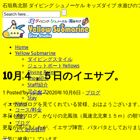
石垣島北部 ダイビング シュノーケル キッズダイブ 水遊びのプロ、
Home
Yellow Submarine
ダイビングスタイル
ジェットボートYellows
10月４，５日のイエサブ。
Diving Point
Shop紹介
Staff紹介
アクセス
1
Posted by
ys-ds
- 2020年10月6日 -
ブログ
Stay
News
イエサブブログを見てくれている皆様、おはようございます
コース/料金
本日も朝ブログ。かなりの北風強（風速北北東１５ｍ）の朝
予約
ブログ
更新が滞りましたが、イエサブ陣営、バタバタとしておりま
よくある質問
元気に健康にしています。