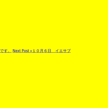
店です。
Next Post »
１０月６日 イエサブ