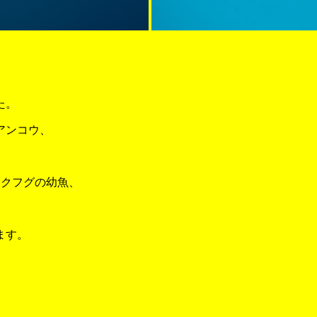
た。
アンコウ、
ャクフグの幼魚、
ます。