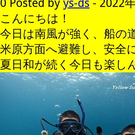
0
Posted by
ys-ds
- 2022
こんにちは！
今日は南風が強く、船の
米原方面へ避難し、安全
夏日和が続く今日も楽し