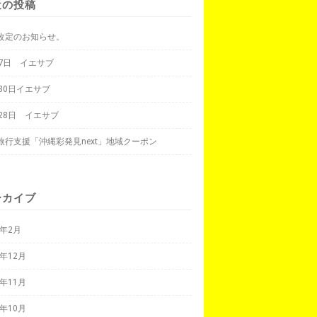
近の投稿
改定のお知らせ。
月7日 イエサブ
月30日イエサブ
月28日 イエサブ
旅行支援「沖縄彩発見next」地域クーポン
ーカイブ
3年2月
2年12月
2年11月
2年10月