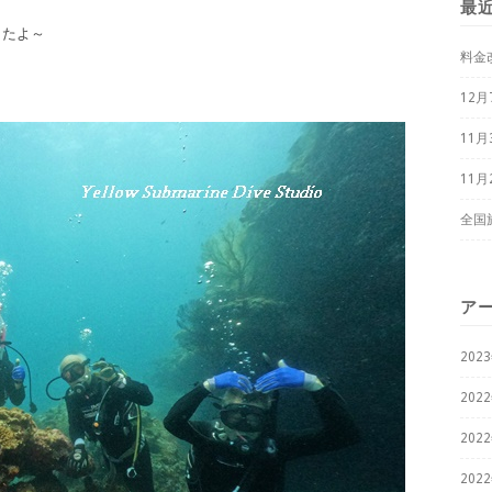
最
したよ～
料金
12
11
11
全国
ア
202
202
202
202