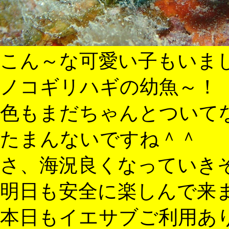
こん～な可愛い子もいま
ノコギリハギの幼魚～！
色もまだちゃんとついて
たまんないですね＾＾
さ、海況良くなっていき
明日も安全に楽しんで来
本日もイエサブご利用あ