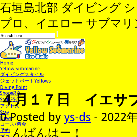
石垣島北部 ダイビング 
プロ、イエロー サブマリンへよ
Home
Yellow Submarine
ダイビングスタイル
ジェットボートYellows
Diving Point
４月１７日 イエサ
Shop紹介
Staff紹介
アクセス
Stay
0
Posted by
ys-ds
- 2022
News
コース/料金
こんばんはー！
予約
ブログ