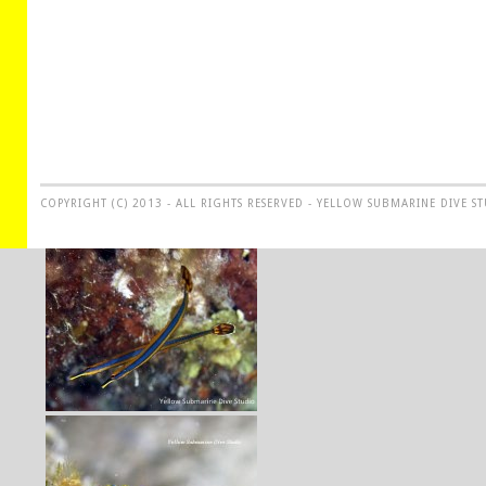
COPYRIGHT (C) 2013 - ALL RIGHTS RESERVED - YELLOW SUBMARINE DIVE S