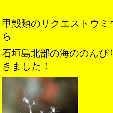
甲殻類のリクエストウミ
ら
石垣島北部の海ののんび
きました！