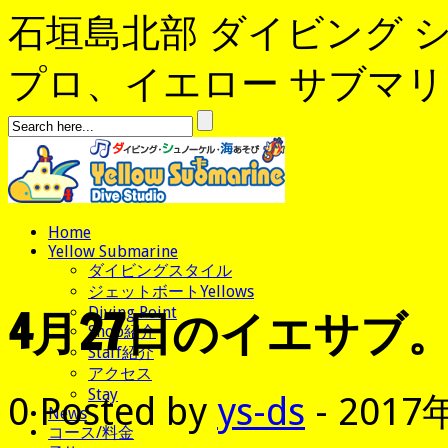
石垣島北部 ダイビング 
プロ、イエロー サブマリンへよ
Home
Yellow Submarine
ダイビングスタイル
ジェットボートYellows
4月27日のイエサブ
Diving Point
Shop紹介
Staff紹介
アクセス
Stay
0
Posted by
ys-ds
- 2017
News
コース/料金