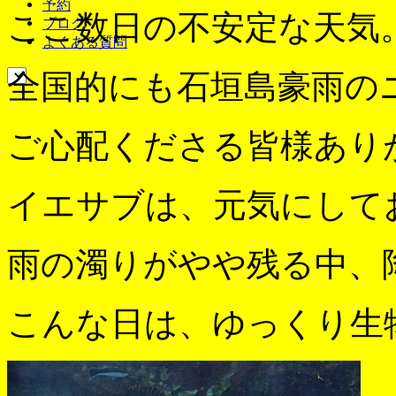
予約
ここ数日の不安定な天気
ブログ
よくある質問
全国的にも石垣島豪雨の
ご心配くださる皆様あり
イエサブは、元気にして
雨の濁りがやや残る中、
こんな日は、ゆっくり生