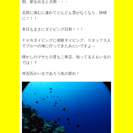
朝、家を出ると大雨・・・
北部に進むに連れてどんどん雲がなくなり、快晴
に！！！
本日もまさにダイビング日和！！！
ＦＵＮダイビングに体験ダイビング、スタッフ３人
でブルーの海に行ってきたみたいですよ～
懐かしのマサヒロ君もご来店。知ってる人もいるの
では！？
何百匹かいるであろう魚の群れ！