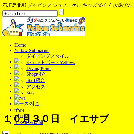
石垣島北部 ダイビング シュノーケル キッズダイブ 水遊びのプロ、イ
Home
Yellow Submarine
ダイビングスタイル
ジェットボートYellows
Diving Point
Shop紹介
Staff紹介
アクセス
Stay
News
コース/料金
予約
１０月３０日 イエサブ
ブログ
よくある質問