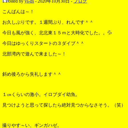
1
Posted by
ys-ds
- 2020年10月30日 -
ブログ
こんばんは～！
お久しぶりです。１週間ぶり、れんです＾＾
今日も風が強く、北北東１５ｍと大時化でした。。💦
今日はゆっくりスタートの３ダイブ＾＾
北部湾内で遊んで来ました～！
斜め後ろから失礼します＾＾
１㎝くらいの激小。イロブダイ幼魚。
見つけようと思って探したら絶対見つからなさそう。（笑）
撮りやす～い、ギンガハゼ。