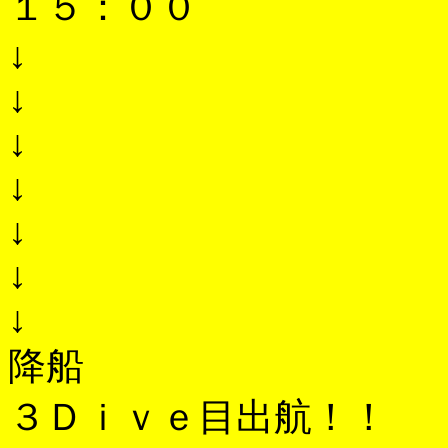
１５：００
↓
↓
↓
↓
↓
↓
↓
降船
３Ｄｉｖｅ目出航！！