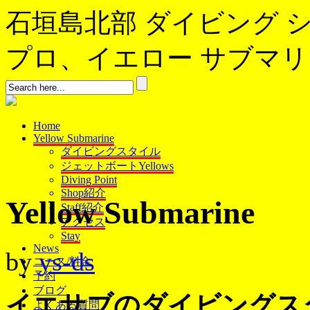
石垣島北部 ダイビング 
プロ、イエロー サブマリンへよ
Home
Yellow Submarine
ダイビングスタイル
ジェットボートYellows
Diving Point
Shop紹介
Yellow Submarine
Staff紹介
アクセス
Stay
News
by
ys-ds
コース/料金
予約
ブログ
イエサブのダイビングス
よくある質問