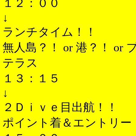
１２：００
↓
ランチタイム！！
無人島？！ or 港？！ o
テラス
１３：１５
↓
２Ｄｉｖｅ目出航！！
ポイント着＆エントリー