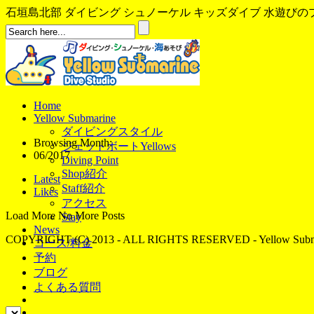
石垣島北部 ダイビング シュノーケル キッズダイブ 水遊びのプロ、イ
Home
Yellow Submarine
ダイビングスタイル
Browsing Month:
ジェットボートYellows
06/2017
Diving Point
Shop紹介
Latest
Staff紹介
Likes
アクセス
Load More
No More Posts
Stay
News
COPYRIGHT (C) 2013 - ALL RIGHTS RESERVED - Yellow Subma
コース/料金
予約
ブログ
よくある質問