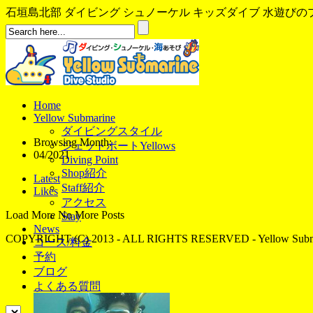
石垣島北部 ダイビング シュノーケル キッズダイブ 水遊びのプロ、イ
Home
Yellow Submarine
ダイビングスタイル
Browsing Month:
ジェットボートYellows
04/2021
Diving Point
Shop紹介
Latest
Staff紹介
Likes
アクセス
Load More
No More Posts
Stay
News
COPYRIGHT (C) 2013 - ALL RIGHTS RESERVED - Yellow Subma
コース/料金
予約
ブログ
よくある質問