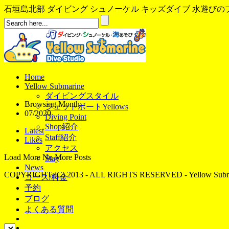
石垣島北部 ダイビング シュノーケル キッズダイブ 水遊びのプロ、イ
Home
Yellow Submarine
ダイビングスタイル
Browsing Month:
ジェットボートYellows
07/2020
Diving Point
Shop紹介
Latest
Staff紹介
Likes
アクセス
Load More
No More Posts
Stay
News
COPYRIGHT (C) 2013 - ALL RIGHTS RESERVED - Yellow Subma
コース/料金
予約
ブログ
よくある質問