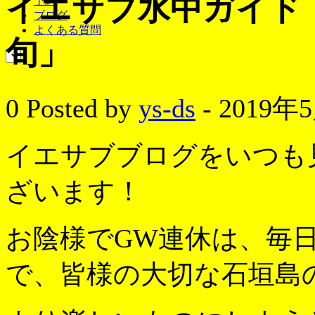
イエサブ水中ガイド
予約
ブログ
よくある質問
旬」
0
Posted by
ys-ds
- 2019年
イエサブブログをいつも
ざいます！
お陰様でGW連休は、毎
で、皆様の大切な石垣島