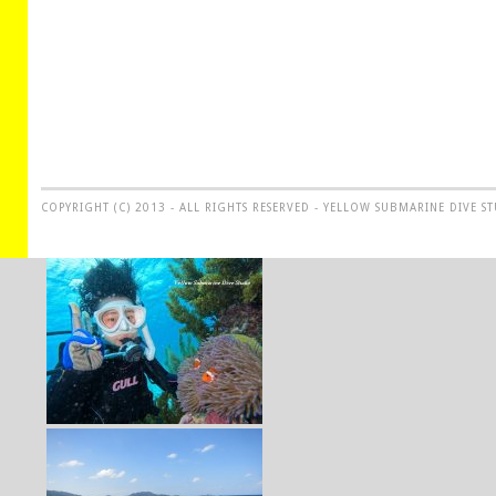
COPYRIGHT (C) 2013 - ALL RIGHTS RESERVED - YELLOW SUBMARINE DIVE S