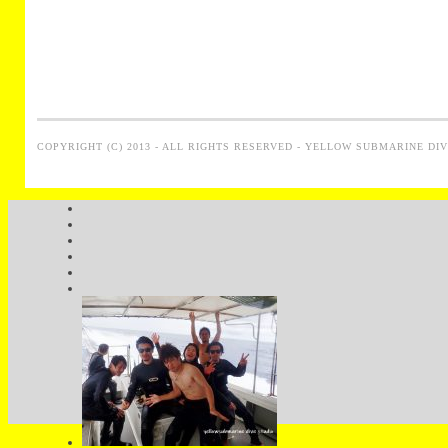
COPYRIGHT (C) 2013 - ALL RIGHTS RESERVED - YELLOW SUBMARINE DI