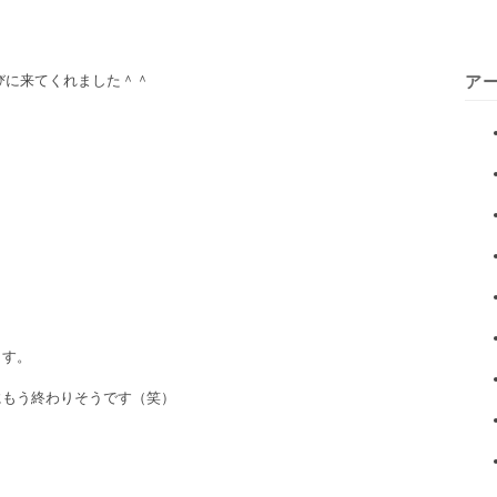
びに来てくれました＾＾
ア
ます。
にもう終わりそうです（笑）
！