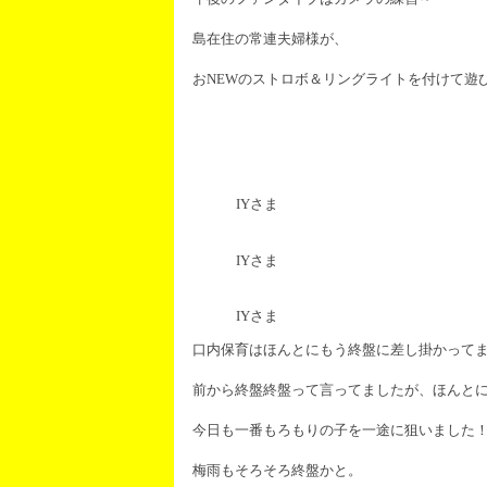
島在住の常連夫婦様が、
おNEWのストロボ＆リングライトを付けて遊
IYさま
IYさま
IYさま
口内保育はほんとにもう終盤に差し掛かって
前から終盤終盤って言ってましたが、ほんと
今日も一番もろもりの子を一途に狙いました
梅雨もそろそろ終盤かと。