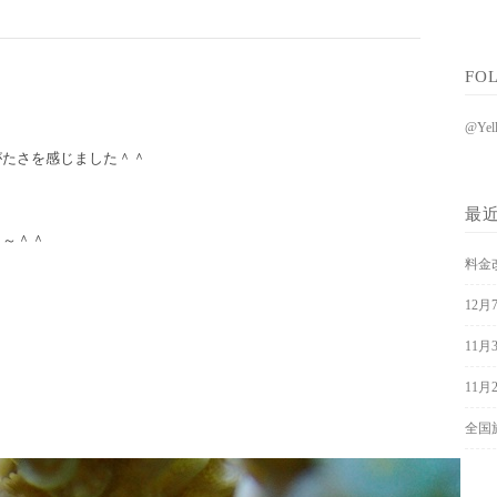
FO
@Ye
がたさを感じました＾＾
最
ロ～＾＾
料金
12
11月
11
全国