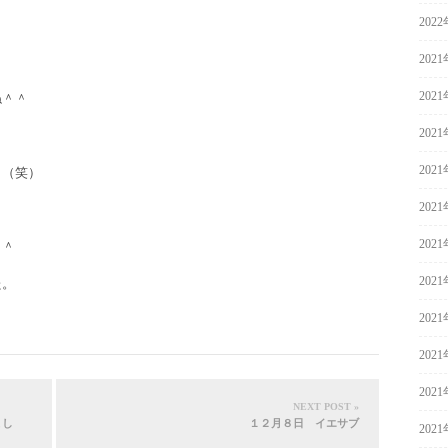
202
202
＾
202
ね＾＾
202
202
。（笑）
202
202
＾＾
202
た。
202
202
202
NEXT POST »
まし
１２月８日 イエサブ
202