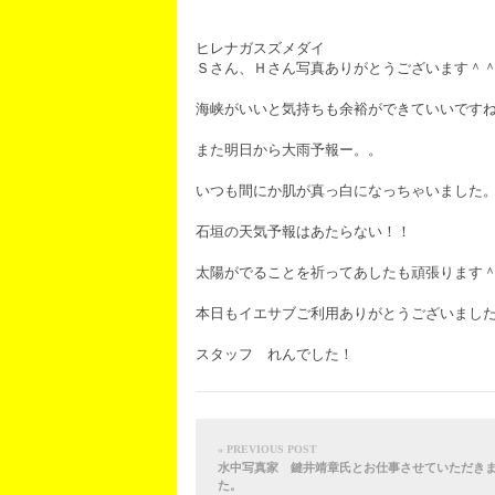
ヒレナガスズメダイ
Ｓさん、Ｈさん写真ありがとうございます＾
海峡がいいと気持ちも余裕ができていいです
また明日から大雨予報ー。。
いつも間にか肌が真っ白になっちゃいました
石垣の天気予報はあたらない！！
太陽がでることを祈ってあしたも頑張ります
本日もイエサブご利用ありがとうございまし
スタッフ れんでした！
« PREVIOUS POST
水中写真家 鍵井靖章氏とお仕事させていただき
た。