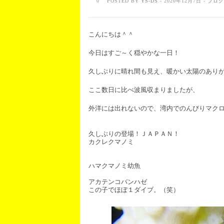
0
POSTED BY
YS-DS
- 2020年12月7日 -
ブログ
こんにちは＾＾
今日はすご～く穏やかな一日！
久しぶりに晴れ間も見え、暖かい太陽のあり
ここ数日に比べ波風収まりましたが、
外洋には出れないので、湾内でのんびりマク
久しぶりの登場！ＪＡＰＡＮ！
カクレクマノミ
ハマクマノミ幼魚
アカテンコバンハゼ
この子でほぼ１ダイブ。（笑）