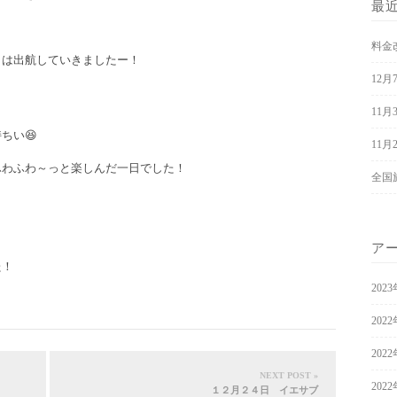
最
料金
日は出航していきましたー！
12
11月
ちい😆
11
ふわふわ～っと楽しんだ一日でした！
全国
ア
た！
202
202
202
NEXT POST »
202
１２月２４日 イエサブ