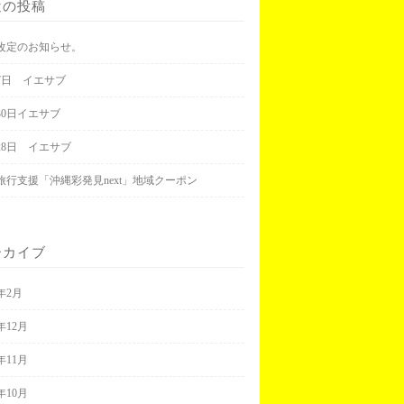
近の投稿
改定のお知らせ。
月7日 イエサブ
30日イエサブ
月28日 イエサブ
旅行支援「沖縄彩発見next」地域クーポン
ーカイブ
3年2月
2年12月
2年11月
2年10月