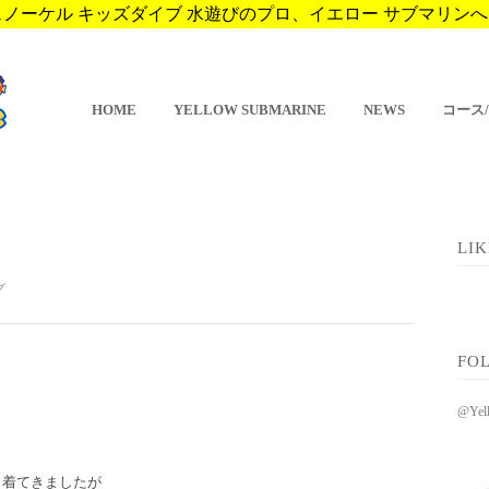
ーケル キッズダイブ 水遊びのプロ、イエロー サブマリンへようこそ。 
HOME
YELLOW SUBMARINE
NEWS
コース
LI
グ
FO
@Ye
ク着てきましたが