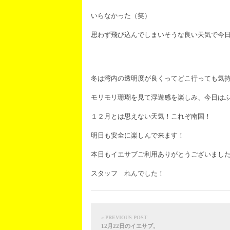
いらなかった（笑）
思わず飛び込んでしまいそうな良い天気で今
冬は湾内の透明度が良くってどこ行っても気持
モリモリ珊瑚を見て浮遊感を楽しみ、今日は
１２月とは思えない天気！これぞ南国！
明日も安全に楽しんで来ます！
本日もイエサブご利用ありがとうございまし
スタッフ れんでした！
« PREVIOUS POST
12月22日のイエサブ。