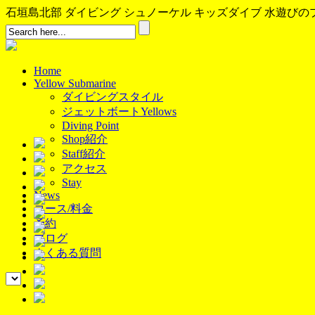
石垣島北部 ダイビング シュノーケル キッズダイブ 水遊びのプロ、イ
Home
Yellow Submarine
ダイビングスタイル
ジェットボートYellows
Diving Point
Shop紹介
Staff紹介
アクセス
Stay
News
コース/料金
予約
ブログ
よくある質問