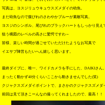
写真は、ヨスジリュウキュウスズメダイの幼魚。
まだ幼魚なので腹びれのさわやかブルーが素敵写真。
ヨスジのシンボル、尾びれのブラックハートもしっかり見え
狙う構図のレベルの高さに驚愕ですわ～
皆様、楽しい時間が過ごせていただけたようなお写真で
イエサブ陣営もたいへん嬉しく思います。
最終ダイブに、唯一、ワイドカメラを手にした、DAIKIさん
まったく動かず40分くらいここから動きませんでした(笑)
クジャクスズメダイポイントで、まさかのクジャクスズメダ
前回は見て頂きこーんなの撮ってくれましたので、最高！！