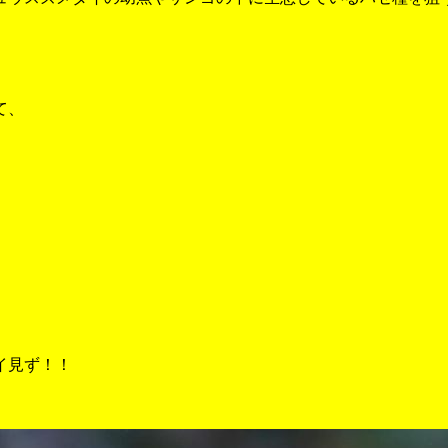
て、
。
イ見ず！！