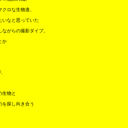
マクロな生物達。
たいなと思っていた
しながらの撮影ダイブ。
とか
が、
の生物と
のを探し向き合う