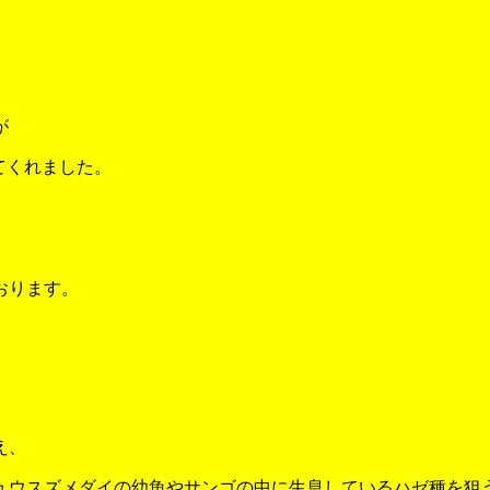
が
てくれました。
おります。
え、
ュウスズメダイの幼魚やサンゴの中に生息しているハゼ種を狙