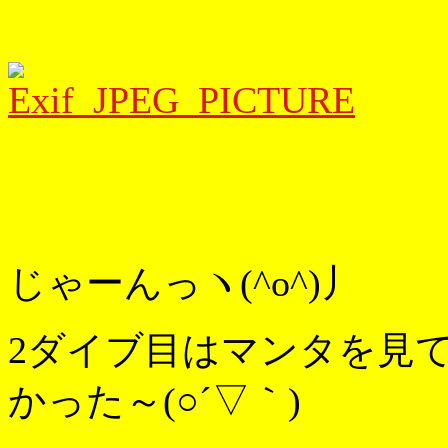
じゃーんっヽ(^o^)丿
2ダイブ目はマンタを見て
かった～(○´▽｀)