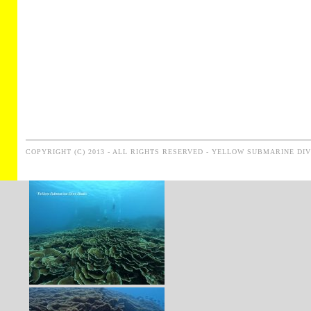
COPYRIGHT (C) 2013 - ALL RIGHTS RESERVED - YELLOW SUBMARINE DI