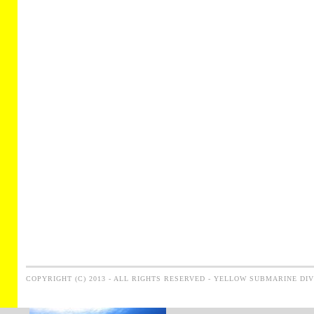
COPYRIGHT (C) 2013 - ALL RIGHTS RESERVED - YELLOW SUBMARINE DI