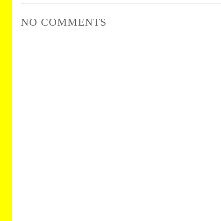
NO COMMENTS