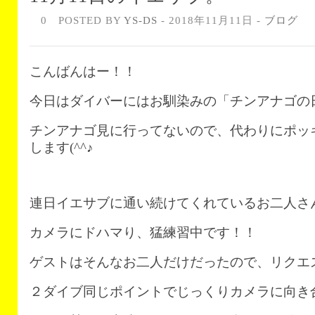
0
POSTED BY
YS-DS
- 2018年11月11日 -
ブログ
こんばんはー！！
今日はダイバーにはお馴染みの「チンアナゴの
チンアナゴ見に行ってないので、代わりにポッ
します(^^♪
連日イエサブに通い続けてくれているお二人さ
カメラにドハマり、猛練習中です！！
ゲストはそんなお二人だけだったので、リクエ
２ダイブ同じポイントでじっくりカメラに向き