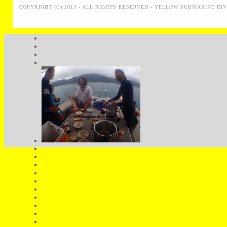
COPYRIGHT (C) 2013 - ALL RIGHTS RESERVED - YELLOW SUBMARINE DI