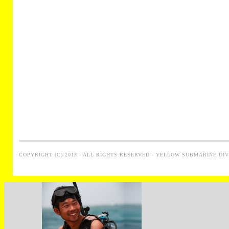
COPYRIGHT (C) 2013 - ALL RIGHTS RESERVED - YELLOW SUBMARINE DI