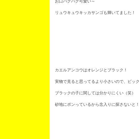
お口パクパク可愛い～
リュウキュウキッカサンゴも輝いてました！
カエルアンコウはオレンジとブラック！
実物で見ると思ってるより小さいので、ビッ
ブラックの子に関しては分かりにくい（笑）
砂地にポンっているから念入りに探さないと