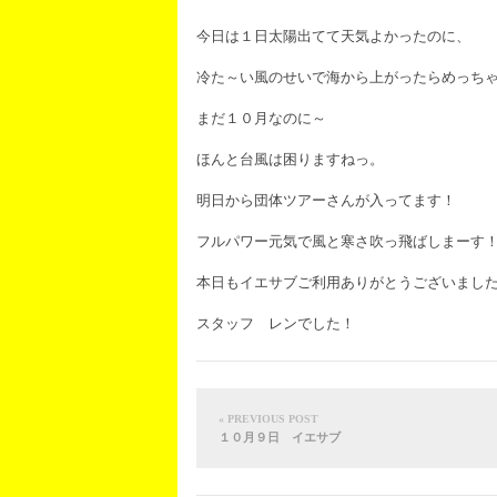
今日は１日太陽出てて天気よかったのに、
冷た～い風のせいで海から上がったらめっち
まだ１０月なのに～
ほんと台風は困りますねっ。
明日から団体ツアーさんが入ってます！
フルパワー元気で風と寒さ吹っ飛ばしまーす
本日もイエサブご利用ありがとうございまし
スタッフ レンでした！
« PREVIOUS POST
１０月９日 イエサブ