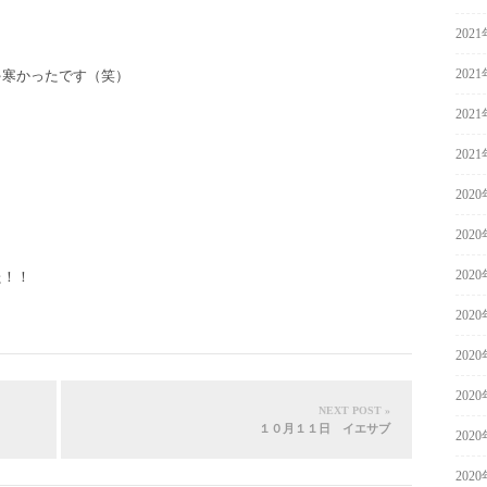
202
202
ゃ寒かったです（笑）
202
202
202
202
！
202
た！！
202
202
202
NEXT POST »
１０月１１日 イエサブ
202
202