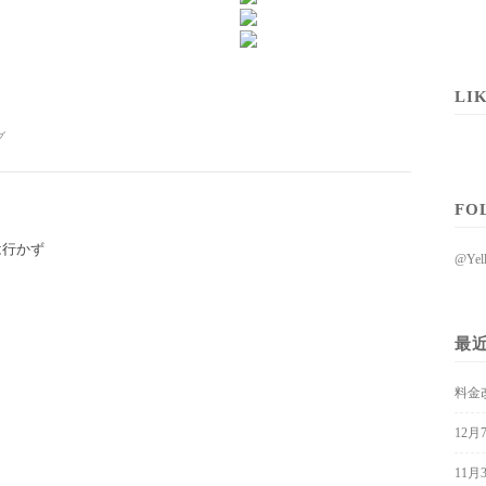
LI
グ
FO
は行かず
@Ye
最
料金
12
11月