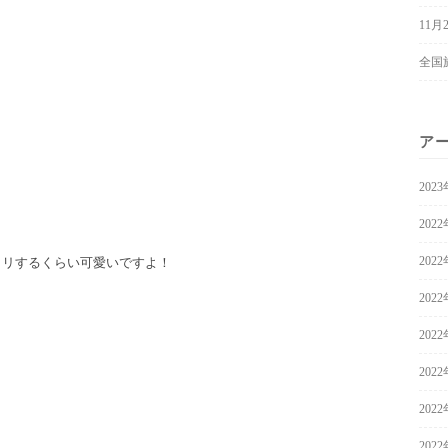
11
全国
ア
202
202
202
クリするくらい可愛いですよ！
202
202
！
202
202
202