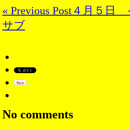
« Previous Post
４月５日 
サブ
No comments