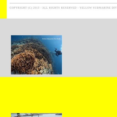
COPYRIGHT (C) 2013 - ALL RIGHTS RESERVED - YELLOW SUBMARINE DI