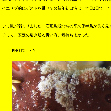
イエサブ的にゲストを乗せての新年初出港は、本日2日でし
少し風が弱まりました。石垣島最北端の平久保半島が良く見
そして、安定の透き通る青い海。気持ちよかったー！
PHOTO S.N