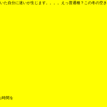
頂いた自分に迷いが生じます。。。。えっ普通種？この冬の空
お時間を