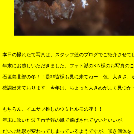
本日の撮れたて写真は、スタッフ蓮のブログでご紹介させて
年末にお越しいただきました、フォト派のS.N様のお写真の
石垣島北部の冬！！是非皆様も見に来てねー 色、大きさ、
確認出来ております。今年は、ちょっと大きめがよく見つか
もちろん、イエサブ推しのウミヒルモの花！！
年末に吹いた波７ｍ予報の風で飛ばされてないといいが、
だいぶ地形が変わってしまっているようですが、咲き個体を