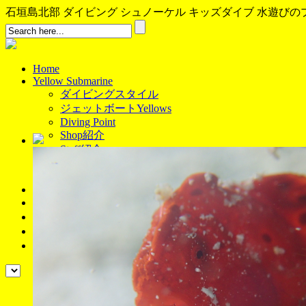
石垣島北部 ダイビング シュノーケル キッズダイブ 水遊びのプロ、イ
Home
Yellow Submarine
ダイビングスタイル
ジェットボートYellows
Diving Point
Shop紹介
Staff紹介
アクセス
Stay
News
コース/料金
予約
ブログ
よくある質問