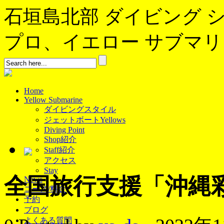
石垣島北部 ダイビング 
プロ、イエロー サブマリンへよ
Home
Yellow Submarine
ダイビングスタイル
ジェットボートYellows
Diving Point
Shop紹介
Staff紹介
アクセス
Stay
全国旅行支援「沖縄彩
News
コース/料金
予約
ブログ
よくある質問