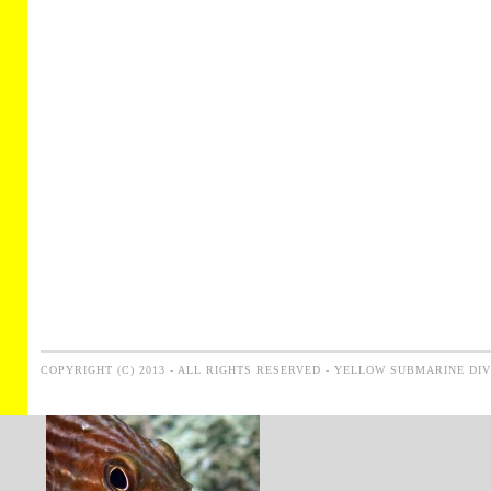
COPYRIGHT (C) 2013 - ALL RIGHTS RESERVED - YELLOW SUBMARINE DI