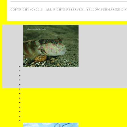
COPYRIGHT (C) 2013 - ALL RIGHTS RESERVED - YELLOW SUBMARINE DI